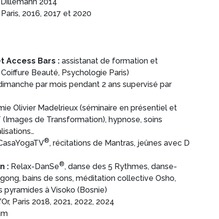
n Dillemann 2014
Paris, 2016, 2017 et 2020
et Access Bars :
assistanat de formation et
 Coiffure Beauté, Psychologie Paris)
dimanche par mois pendant 2 ans supervisé par
e Olivier Madelrieux (séminaire en présentiel et
T (Images de Transformation), hypnose, soins
lisations…
®
 CasaYogaTV
, récitations de Mantras, jeûnes avec D
®
n :
Relax-DanSe
, danse des 5 Rythmes, danse-
ong, bains de sons, méditation collective Osho,
 pyramides à Visoko (Bosnie)
’Or, Paris 2018, 2021, 2022, 2024
ram