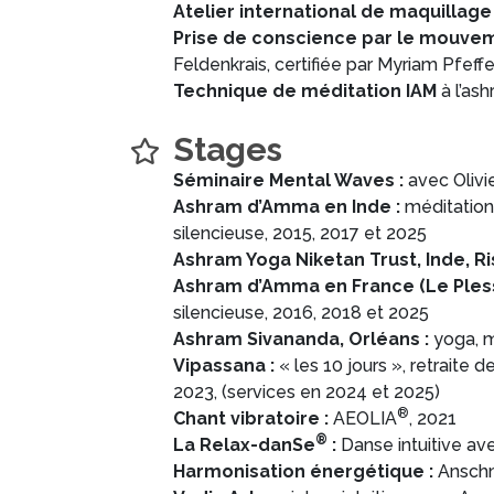
Atelier international de maquillag
Prise de conscience par le mouveme
Feldenkrais, certifiée par Myriam Pfeffe
Technique de méditation IAM
à l’ash
Stages
Séminaire Mental Waves :
avec Olivi
Ashram d’Amma en Inde :
méditation
silencieuse, 2015, 2017 et 2025
Ashram Yoga Niketan Trust, Inde, Ri
Ashram d’Amma en France (Le Pless
silencieuse, 2016, 2018 et 2025
Ashram Sivananda, Orléans :
yoga, m
Vipassana :
« les 10 jours », retraite
2023, (services en 2024 et 2025)
®
Chant vibratoire :
AEOLIA
, 2021
®
La Relax-danSe
:
Danse intuitive av
Harmonisation énergétique :
Anschm