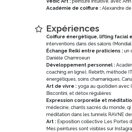
Vedic Art :
peinture intuitive, avec An
Académie de coiffure :
Alexandre de 
Expériences
Coiffure énergétique, lifting facial 
interventions dans des salons (Mondial
Échange Reiki entre praticiens :
un 
Danièle Chamroeun
Développement personnel :
Académi
coaching en ligne), Rebirth, méthode I
énergétiques, soins chamaniques, Cana
Art de vivre :
yoga au quotidien avec
Biscontini, et détox régulières
Expression corporelle et méditatio
médecine, chants sacrés du monde, qi g
méditation dans les tunnels RAVNE des
Art :
Exposition collective Les Portes d
Mes peintures sont visibles sur Instag