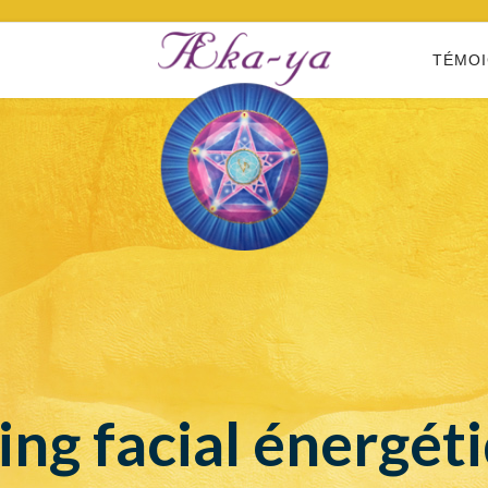
TÉMO
ting facial énergét