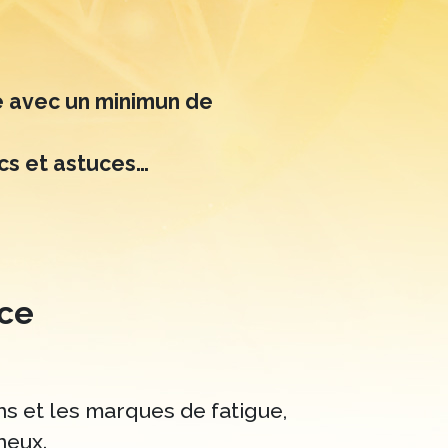
ne avec un minimun de
ucs et astuces…
nce
ns et les marques de fatigue,
neux.